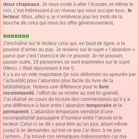
deux chapeaux
. Je vous invite à aller l’écouter, et même le
voir
, c’est intéressant à un niveau qui nous occupe tous ;
le
lecteur
. Mais, allez-y, je n’enlèverai pas les mots de la
bouche de celui qui nous les offre généreusement.
¤¤¤¤¤¤¤
J’enchaîne sur le lecteur celui qui, en bout de ligne, a le
pouvoir d’aimer ou pas. Je reviens sur le sujet « l’abandon »
parce que c'est l’exercice de ce pouvoir. Je ne pouvais
passer outre, 19 personnes se sont exprimées sur le sujet
(Merci, c’était réjouissant à lire !).
Il y a eu un vote majoritaire (je suis déformée ou apeurée par
l’actualité) pour l’abandon plus facile du livre de la
bibliothèque. Notons une différence pour le
livre
recommandé
, l’effort de se rendre au mot fin grandit.
J’ai réalisé en cours de lecture des commentaires qu’il y a
une différence à faire entre l’abandon
temporaire
et le
permanent
. L’abandon temporaire viendrait d’une
incompatibilité passagère d’humeur entre l’œuvre et le
lecteur. Celui-ci se dit « peut-être qu’un jour, allant même
jusqu’à se demander, qu’est-ce que j’ai donc à ne pas
l'aimer». J’ai trouvé ces remarques intéressantes car ma