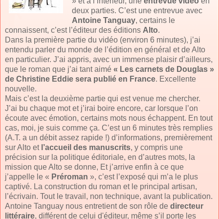
» et à l’intérieur, une
entrevue vidéo
en
deux parties. C’est une entrevue avec
Antoine Tanguay
, certains le
connaissent, c’est l’éditeur des éditions
Alto
.
Dans la première partie du vidéo (environ 6 minutes), j’ai
entendu parler du monde de l’édition en général et de Alto
en particulier. J’ai appris, avec un immense plaisir d’ailleurs,
que le roman que j’ai tant aimé
« Les carnets de Douglas »
de Christine Eddie sera publié en France
. Excellente
nouvelle.
Mais c’est la deuxième partie qui est venue me chercher.
J’ai bu chaque mot et j’irai boire encore, car lorsque l’on
écoute avec émotion, certains mots nous échappent. En tout
cas, moi, je suis comme ça. C’est un 6 minutes très remplies
(A.T. a un débit assez rapide !) d’informations, premièrement
sur Alto et
l’accueil des manuscrits
, y compris une
précision sur la politique éditoriale, en d’autres mots, la
mission que Alto se donne, Et j’arrive enfin à ce que
j’appelle le «
Préroman
», c’est l’exposé qui m’a le plus
captivé. La construction du roman et le principal artisan,
l’écrivain. Tout le travail, non technique, avant la publication.
Antoine Tanguay nous entretient de son rôle de
directeur
littéraire
, différent de celui d'éditeur, même s’il porte les