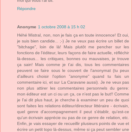
moi qui vous l'ai dit.
Répondre
Anonyme
1 octobre 2008 à 15 h 02
Héhé Mistral, non, non je fais ça en toute innocence! Et oui,
je suis bien candide... ;-) Je ne veux pas écrire un billet de
"bitchage", loin de là! Mais plutôt me pencher sur les
fonctions de l'éditeur, leurs façons de faire actuelle, réfléchir
là-dessus... les critiques, bonnes ou mauvaises, je trouve
ça sain! Mais comme je t'ai dis, tous les commentaires
peuvent se faire sous le couvert de l'anonymat (tu peux
d'ailleurs choisir l'option "anonyme" quand tu fais un
commentaire ici, et sur La Caravane aussi). Je ne veux pas
non plus attirer les commentaires personnels du genre:
mon éditeur est un ci ou un ça, ce n'est pas le but!! Comme
je l'ai dit plus haut, je cherche à examiner un peu de quoi
sont faites les relations éditeur/directeur littéraire - écrivain,
quel genre d'accompagnement il peut s'établir, qu'est-ce
qu'un écrivain apprécie ou pas de ce genre de relation, etc.
Enfin, je vais essayer de recueillir plusieurs points de vue et
écrire un petit topo là-dessus, même si ça peut sembler une